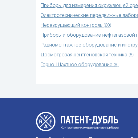
Приборы для измерения окружающей ср
Электротехнические передвижные лабо
Неразрушающий контроль
(60)
Приборы и оборудование нефтегазовой
Радиомонтажное оборудование и инстр
Досмотровая рентгеновская техника
(8)
Горно-Шахтное оборудование
(9)