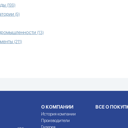
еды
(199)
ратории
(9)
 промышленности
(13)
ументы
(211)
О КОМПАНИИ
ВСЕ О ПОКУП
История компании
Производители
Галерея