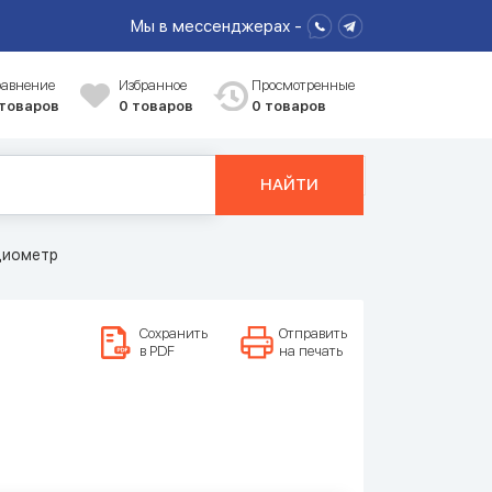
Мы в мессенджерах -
равнение
Избранное
Просмотренные
 товаров
0
товаров
0 товаров
НАЙТИ
диометр
Сохранить
Отправить
в PDF
на печать