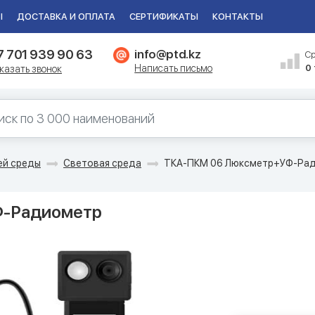
Ы
ДОСТАВКА И ОПЛАТА
СЕРТИФИКАТЫ
КОНТАКТЫ
7 701 939 90 63
info@ptd.kz
С
Написать письмо
0
казать звонок
ей среды
Световая среда
ТКА-ПКМ 06 Люксметр+УФ-Ра
Ф-Радиометр