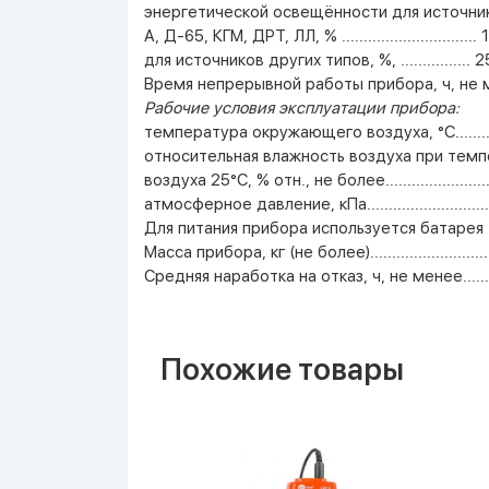
энергетической освещённости для источни
А, Д-65, КГМ, ДРТ, ЛЛ, % ............................... 
для источников других типов, %, ................ 2
Время непрерывной работы прибора, ч, не 
Рабочие условия эксплуатации прибора:
температура окружающего воздуха, °С...........
относительная влажность воздуха при те
воздуха 25°С, % отн., не более.........................
атмосферное давление, кПа............................
Для питания прибора используется батарея 
Масса прибора, кг (не более).............................
Средняя наработка на отказ, ч, не менее..........
Похожие товары