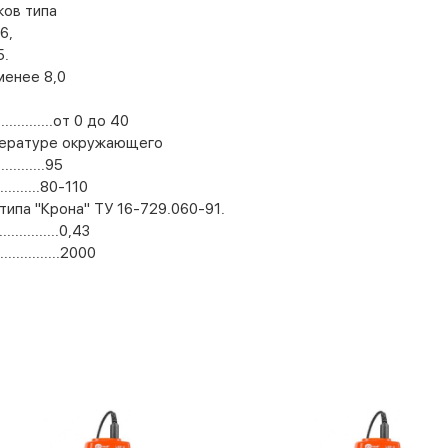
ков типа
16,
5.
менее 8,0
..........от 0 до 40
мпературе окружающего
..........95
..........80-110
типа "Крона" ТУ 16-729.060-91.
.............0,43
...........2000