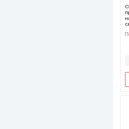
С
п
н
с
П