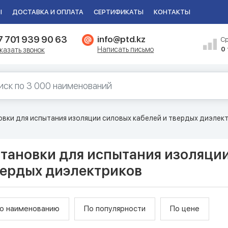
Ы
ДОСТАВКА И ОПЛАТА
СЕРТИФИКАТЫ
КОНТАКТЫ
7 701 939 90 63
info@ptd.kz
С
Написать письмо
0
казать звонок
овки для испытания изоляции силовых кабелей и твердых диэлек
тановки для испытания изоляции
вердых диэлектриков
о наименованию
По популярности
По цене