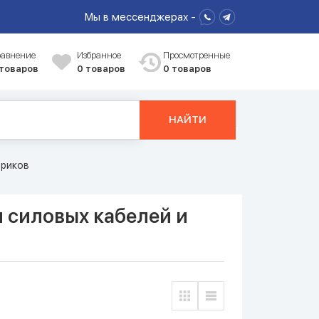
Мы в мессенджерах -
равнение
Избранное
Просмотренные
 товаров
0
товаров
0 товаров
НАЙТИ
триков
 силовых кабелей и