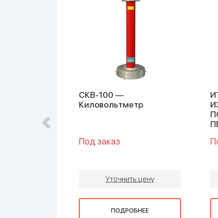
СКВ-100 —
И
етр
Киловольтметр
И
П
П
Под заказ
П
ть цену
Уточнить цену
ОБНЕЕ
ПОДРОБНЕЕ