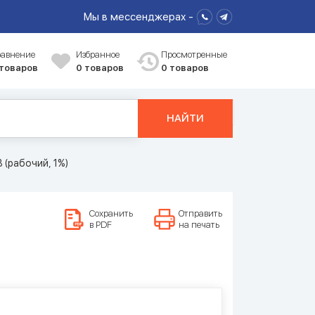
Мы в мессенджерах -
равнение
Избранное
Просмотренные
 товаров
0
товаров
0 товаров
НАЙТИ
 (рабочий, 1%)
Сохранить
Отправить
в PDF
на печать