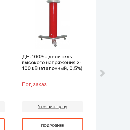
ДН-100Э - делитель
ДН-200 - д
высокого напряжения 2-
высокого н
)
100 кВ (эталонный, 0,5%)
20-200 кВ (
Под заказ
Под заказ
Уточнить цену
Уточни
ПОДРОБНЕЕ
ПОДР