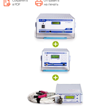
Сохранить
Отправить
в PDF
на печать