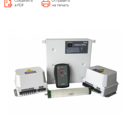
Сохранить
Отправить
в PDF
на печать