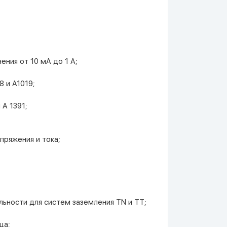
ния от 10 мА до 1 А;
 и А1019;
А 1391;
пряжения и тока;
ьности для систем заземления TN и TT;
ца;