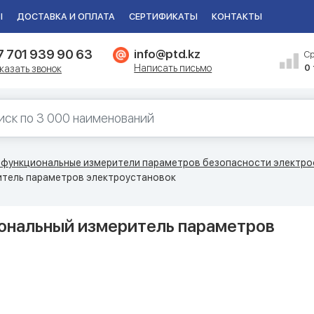
Ы
ДОСТАВКА И ОПЛАТА
СЕРТИФИКАТЫ
КОНТАКТЫ
7 701 939 90 63
info@ptd.kz
С
Написать письмо
0
казать звонок
функциональные измерители параметров безопасности электр
итель параметров электроустановок
иональный измеритель параметров