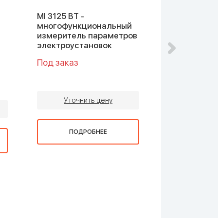
O
MI 3125 BT -
MI3152Н Eur
многофункциональный
2,5 кВ
измеритель параметров
Многофунк
электроустановок
измеритель
электроуст
Под заказ
Под заказ
Уточнить цену
Уточни
ПОДРОБНЕЕ
ПОДР