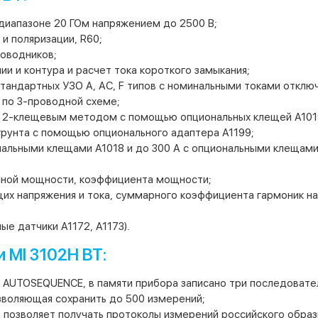
диапазоне 20 ГОм напряжением до 2500 В;
и поляризации, R60;
оводников;
и и контура и расчет тока короткого замыкания;
тандартных УЗО А, АС, F типов с номинальными токами отключе
 по 3-проводной схеме;
 2-клещевым методом с помощью опциональных клещей А1018
грунта с помощью опционального адаптера А1199;
нальными клещами А1018 и до 300 А с опциональными клещами 
олной мощности, коэффициента мощности;
х напряжения и тока, суммарного коэффициента гармоник на
е датчики А1172, А1173).
 MI 3102H BT:
 AUTOSEQUENCE, в памяти прибора записано три последовател
зволяющая сохранить до 500 измерений;
позволяет получать протоколы измерений российского образ