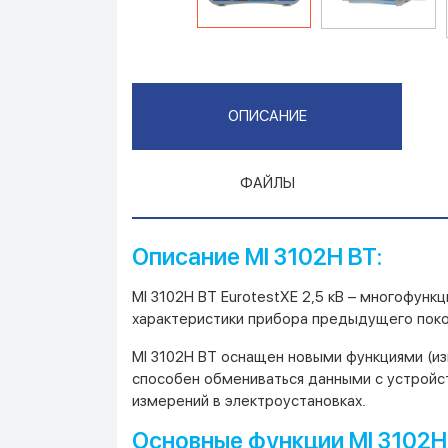
ОПИСАНИЕ
ФАЙЛЫ
Описание MI 3102H BT:
MI 3102H BT EurotestXE 2,5 кВ – многофун
характеристики прибора предыдущего поко
MI 3102H BT оснащен новыми функциями (из
способен обмениваться данными с устройст
измерений в электроустановках.
Основные функции MI 3102H