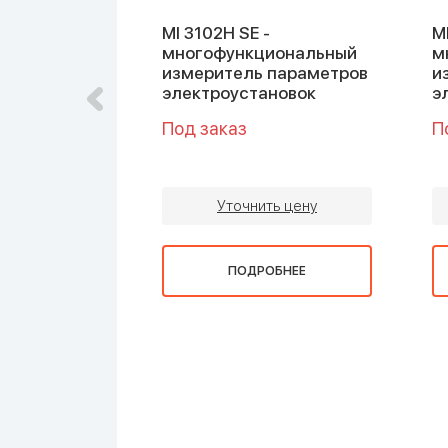
 измеритель
MI 3102H SE -
M
многофункциональный
м
их сетей
измеритель параметров
и
электроустановок
э
Под заказ
П
ть цену
Уточнить цену
ОБНЕЕ
ПОДРОБНЕЕ