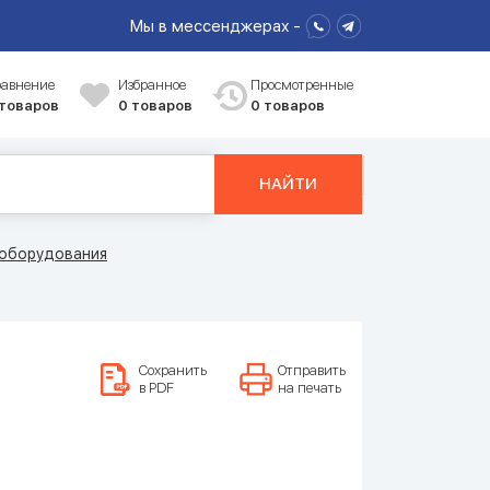
Мы в мессенджерах -
равнение
Избранное
Просмотренные
 товаров
0
товаров
0 товаров
НАЙТИ
ооборудования
Сохранить
Отправить
в PDF
на печать