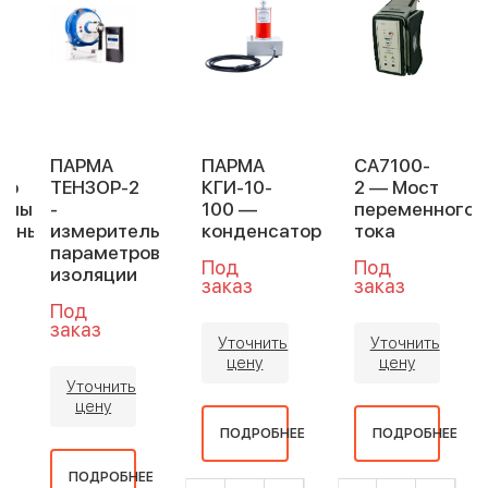
ПАРМА
ПАРМА
СА7100-
ор
ТЕНЗОР-2
КГИ-10-
2 — Мост
ьный
-
100 —
переменного
ьтный
измеритель
конденсатор
тока
параметров
Под
Под
изоляции
заказ
заказ
Под
заказ
Уточнить
Уточнить
цену
цену
Уточнить
цену
Е
ПОДРОБНЕЕ
ПОДРОБНЕЕ
ПОДРОБНЕЕ