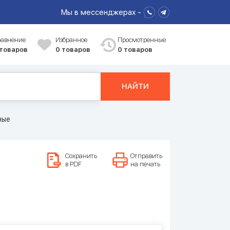
Мы в мессенджерах -
равнение
Избранное
Просмотренные
 товаров
0
товаров
0 товаров
НАЙТИ
ные
Сохранить
Отправить
в PDF
на печать