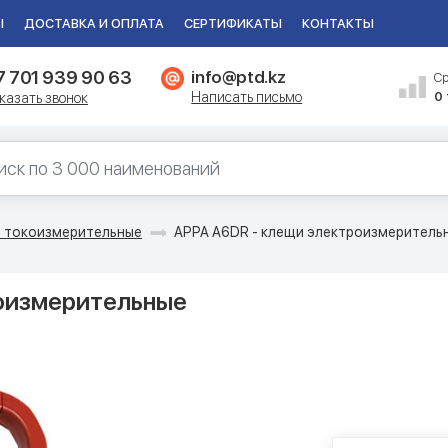
Ы
ДОСТАВКА И ОПЛАТА
СЕРТИФИКАТЫ
КОНТАКТЫ
7 701 939 90 63
info@ptd.kz
С
Написать письмо
0
казать звонок
 токоизмерительные
APPA A6DR - клещи электроизмеритель
роизмерительные