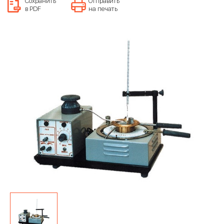
Сохранить
Отправить
в PDF
на печать