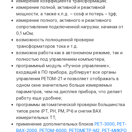
измерение коэффициента трансформации;
измерение полной, активной и реактивной
мощности, а также к.п.д. – cosφ и потерь – tgφ;
измерение полного, активного и реактивного
сопротивления подключенной нагрузки, начиная от
0,1 мОм;
возможность полноценной проверки
трансформаторов тока и т.д.
возможна работа как в автономном режиме, так и
полностью под управлением компьютера;
программный модуль «Ручное управление»,
входящий в ПО прибора, дублирует все органы
управления РЕТОМ-21 и позволяет отображать в
одном окне значительно больше измеряемых
параметров, чем на дисплее прибора, что делает
работу еще удобнее;
программы автоматической проверки большинства
типов реле (РТ, РН, РМ, РЧ) и снятия ВАХ
измерительных ТТ;
применение дополнительных блоков
РЕТ-3000
,
РЕТ-
ВАХ-2000
,
РЕТОМ-6000
,
РЕТОМЕТР-М2
,
РЕТ-МИКРО